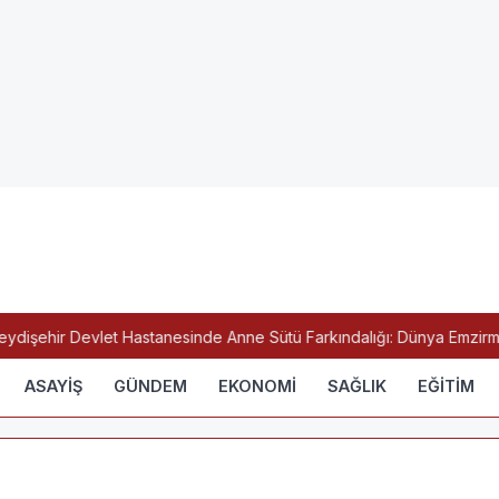
dişehir Devlet Hastanesinde Anne Sütü Farkındalığı: Dünya Emzirme H
ASAYİŞ
GÜNDEM
EKONOMİ
SAĞLIK
EĞİTİM