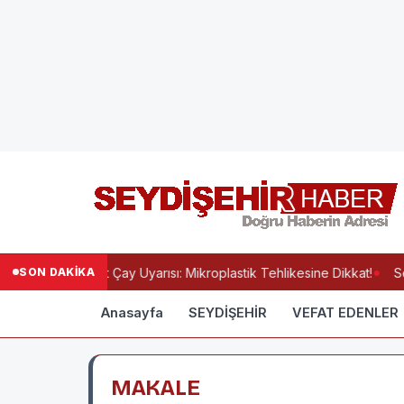
SON DAKİKA
oğlu'ndan Poşet Çay Uyarısı: Mikroplastik Tehlikesine Dikkat!
Sey
Anasayfa
SEYDİŞEHİR
VEFAT EDENLER
MAKALE