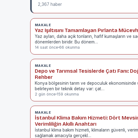
2,367 haber
MAKALE
Yaz Işıltısını Tamamlayan Pırlanta Mücevh
Yaz ayları, daha açık tonların, hafif kumaşların ve sa
dönemlerden biridir. Bu dönem…
14 saat önce
66 okunma
MAKALE
Depo ve Tarımsal Tesislerde Çatı Fanı: D
Rehber
Konya bölgesinin tarım ve depoculuk ekonomisinde ü
belirleyen bir teknik detay var: çat…
2 gün önce
159 okunma
MAKALE
İstanbul Klima Bakım Hizmeti: Dört Mevs
Verimliliğin Akıllı Anahtarı
İstanbul klima bakım hizmeti, klimaların güvenli, veri
sağlamak amacıyla gerçekl…