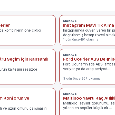
MAKALE
erler
Instagram Mavi Tık Alma 
de kombinlerin öne çıktığı
Instagram'da güven veren bir pro
doğrulanmış hesap rozeti almakt
1 gün önce
191 okunma
MAKALE
oğru Seçim İçin Kapsamlı
Ford Courier ABS Beynind
Ford Courier'inizde ABS lambası 
veriyor ya da araç periyod…
rün kalitesini sessizce
3 gün önce
267 okunma
MAKALE
im Konforun ve
Maltipoo Yavru Kaç Aylık
Maltipoo, sevimli görünümü, zek
yılların en popüler küçük ırk …
mli ve uzun ömürlü çalışmasını