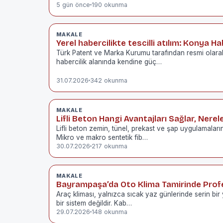
5 gün önce
190 okunma
MAKALE
Yerel habercilikte tescilli atılım: Konya Ha
Türk Patent ve Marka Kurumu tarafından resmi olara
habercilik alanında kendine güç…
31.07.2026
342 okunma
MAKALE
Lifli Beton Hangi Avantajları Sağlar, Nerele
Lifli beton zemin, tünel, prekast ve şap uygulamaları
Mikro ve makro sentetik fib…
30.07.2026
217 okunma
MAKALE
Bayrampaşa’da Oto Klima Tamirinde Pro
Araç kliması, yalnızca sıcak yaz günlerinde serin bir
bir sistem değildir. Kab…
29.07.2026
148 okunma