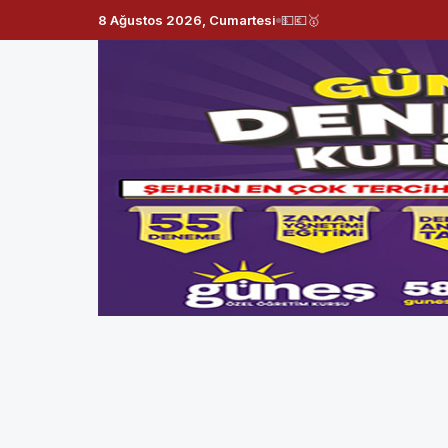
8 Ağustos 2026, Cumartesi
💵
💶
🥇