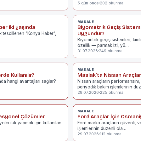
5 gün önce
202 okunma
MAKALE
ber iki yaşında
Biyometrik Geçiş Sistemle
Uygundur?
k tescillenen "Konya Haber",
Biyometrik geçiş sistemleri, kiml
özellik — parmak izi, yü…
31.07.2026
249 okunma
MAKALE
rde Kullanılır?
Maslak’ta Nissan Araçlar
nda hangi avantajları sağlar?
Nissan araçların performansını,
periyodik bakım işlemlerinin d
29.07.2026
225 okunma
MAKALE
fesyonel Çözümler
Ford Araçlar İçin Osmani
 yolculuk yapmak için kullanılan
Ford marka araçların güvenli, ve
işlemlerinin düzenli ola…
29.07.2026
112 okunma