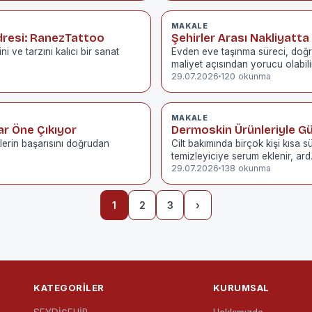
MAKALE
dresi: RanezTattoo
Şehirler Arası Nakliyatta
i ve tarzını kalıcı bir sanat
Evden eve taşınma süreci, doğ
maliyet açısından yorucu olabili
29.07.2026
120 okunma
MAKALE
ar Öne Çıkıyor
Dermoskin Ürünleriyle Gü
lerin başarısını doğrudan
Cilt bakımında birçok kişi kısa 
temizleyiciye serum eklenir, ar
29.07.2026
138 okunma
1
2
3
›
KATEGORILER
KURUMSAL