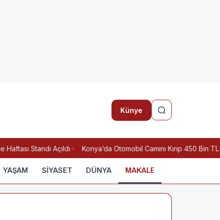
Künye
aftası Standı Açıldı
Konya’da Otomobil Camını Kırıp 450 Bin TL v
YAŞAM
SİYASET
DÜNYA
MAKALE