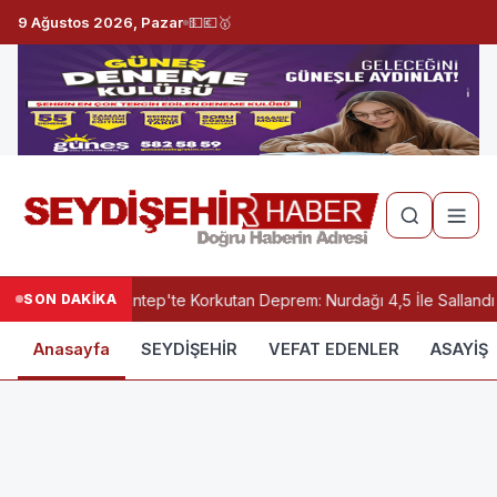
9 Ağustos 2026, Pazar
💵
💶
🥇
SON DAKİKA
Gaziantep'te Korkutan Deprem: Nurdağı 4,5 İle Sallandı
Anasayfa
SEYDİŞEHİR
VEFAT EDENLER
ASAYİŞ