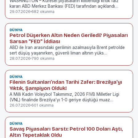
WASHINGTON – Küresel piyasaların kilitlendiği kritik faiz
kararı ABD Merkez Bankası (FED) tarafından açıklandı…
29.07.2026
682 okunma
DÜNYA
Petrol Düşerken Altın Neden Geriledi? Piyasaları
Sarsan "FED" İddiası
ABD ile İran arasındaki gerilimin azalmasıyla Brent petrolde
sert düşüş yaşanırken, güvenli liman altının yüks…
28.07.2026
790 okunma
DÜNYA
Filenin Sultanları’ndan Tarihi Zafer: Brezilya'yı
Yıktık, Şampiyon Olduk!
A Milli Kadın Voleybol Takımımız, 2026 FIVB Milletler Ligi
(VNL) finalinde Brezilya’yı 1-0 geriye düştüğü muaz…
26.07.2026
601 okunma
DÜNYA
Savaş Piyasaları Sarstı: Petrol 100 Doları Aştı,
Altın Tepetaklak Oldu