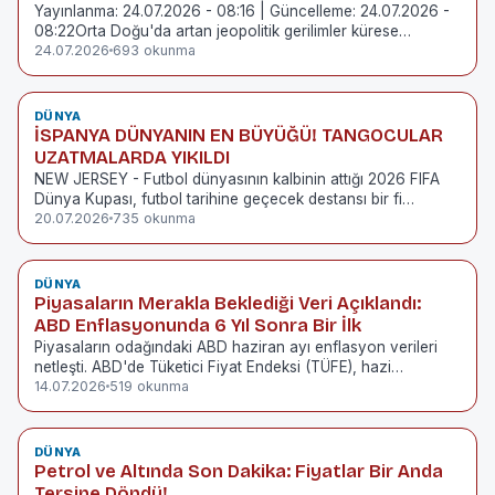
Yayınlanma: 24.07.2026 - 08:16 | Güncelleme: 24.07.2026 -
08:22Orta Doğu'da artan jeopolitik gerilimler kürese…
24.07.2026
693 okunma
DÜNYA
İSPANYA DÜNYANIN EN BÜYÜĞÜ! TANGOCULAR
UZATMALARDA YIKILDI
NEW JERSEY - Futbol dünyasının kalbinin attığı 2026 FIFA
Dünya Kupası, futbol tarihine geçecek destansı bir fi…
20.07.2026
735 okunma
DÜNYA
Piyasaların Merakla Beklediği Veri Açıklandı:
ABD Enflasyonunda 6 Yıl Sonra Bir İlk
Piyasaların odağındaki ABD haziran ayı enflasyon verileri
netleşti. ABD'de Tüketici Fiyat Endeksi (TÜFE), hazi…
14.07.2026
519 okunma
DÜNYA
Petrol ve Altında Son Dakika: Fiyatlar Bir Anda
Tersine Döndü!