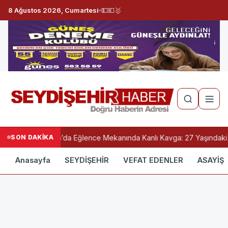
8 Ağustos 2026, Cumartesi
💵
💶
🥇
SON DAKİKA
Konya’da Eğlence Mekanında Kanlı Kavga: 27 Yaşındaki G
Anasayfa
SEYDİŞEHİR
VEFAT EDENLER
ASAYİŞ