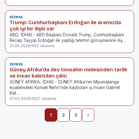
DÜNYA
Trump: Cumhurbaşkanı Erdoğan ile aramızda
çok iyi bir ilişki var
ABD, (DHA) - ABD Başkanı Donald Trump, Cumhurbaşkanı
Recep Tayyip Erdoğan ile yaptığı telefon görüşmesine iliş…
21.05.2026
692 okunma
DÜNYA
Güney Afrika'da dev timsahın midesinden terlik
ve insan kalıntıları çıktı
GÜNEY AFRİKA, (DHA) - GÜNEY Afrika'nın Mpumalanga
eyaletindeki Komati Nehri’nde kaybolan iş insanı Gabriel
Bat…
07.05.2026
1027 okunma
1
2
3
›