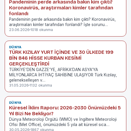
Pandeminin perde arkasında bakın kim çıktı?
Koronavirüs, araştırmaları kimler tarafından
fonlandı
Pandeminin perde arkasında bakın kim çıktı? Koronavirüs,
araştırmaları kimler tarafından fonlandı? İşte sorunu…
23.06.2026
1018 okunma
DÜNYA
TÜRK KIZILAY YURT İÇİNDE VE 30 ÜLKEDE 199
BİN 846 HİSSE KURBAN KESİMİ
GERÇEKLEŞTİRDİ
TÜRKİYE’DEN GAZZE’YE, AFRİKA’DAN ASYA’YA
MİLYONLARCA İHTİYAÇ SAHİBİNE ULAŞIYOR Türk Kızılay,
gelenekselleşen v…
31.05.2026
1132 okunma
DÜNYA
Küresel İklim Raporu: 2026-2030 Önümüzdeki 5
Yıl Bizi Ne Bekliyor?
Dünya Meteoroloji Örgütü (WMO) ve İngiltere Meteoroloji
Ofisi (Met Office), önümüzdeki 5 yıla ait küresel sıca…
30.05.2026
1867 okunma