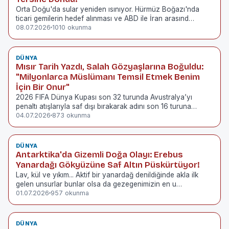
Orta Doğu'da sular yeniden ısınıyor. Hürmüz Boğazı'nda
ticari gemilerin hedef alınması ve ABD ile İran arasınd…
08.07.2026
1010 okunma
DÜNYA
Mısır Tarih Yazdı, Salah Gözyaşlarına Boğuldu:
"Milyonlarca Müslümanı Temsil Etmek Benim
İçin Bir Onur"
2026 FIFA Dünya Kupası son 32 turunda Avustralya’yı
penaltı atışlarıyla saf dışı bırakarak adını son 16 turuna…
04.07.2026
873 okunma
DÜNYA
Antarktika'da Gizemli Doğa Olayı: Erebus
Yanardağı Gökyüzüne Saf Altın Püskürtüyor!
Lav, kül ve yıkım... Aktif bir yanardağ denildiğinde akla ilk
gelen unsurlar bunlar olsa da gezegenimizin en u…
01.07.2026
957 okunma
DÜNYA