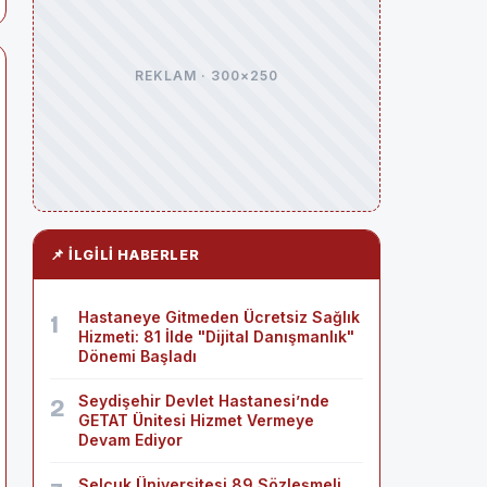
REKLAM · 300×250
📌 İLGILI HABERLER
Hastaneye Gitmeden Ücretsiz Sağlık
1
Hizmeti: 81 İlde "Dijital Danışmanlık"
Dönemi Başladı
Seydişehir Devlet Hastanesi’nde
2
GETAT Ünitesi Hizmet Vermeye
Devam Ediyor
Selçuk Üniversitesi 89 Sözleşmeli