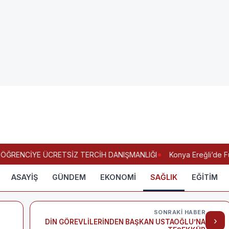
ĞRENCİYE ÜCRETSİZ TERCİH DANIŞMANLIĞI
Konya Ereğli’de Fuhu
ASAYİŞ
GÜNDEM
EKONOMİ
SAĞLIK
EĞİTİM
SONRAKI HABER
›
DİN GÖREVLİLERİNDEN BAŞKAN USTAOĞLU’NA