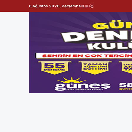
6 Ağustos 2026, Perşembe
💵
💶
🥇