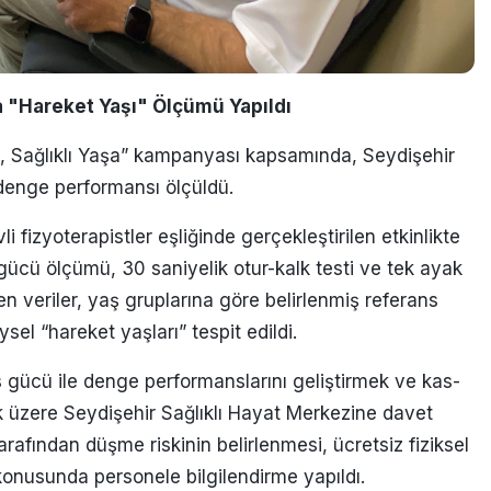
 "Hareket Yaşı" Ölçümü Yapıldı
n, Sağlıklı Yaşa” kampanyası kapsamında, Seydişehir
denge performansı ölçüldü.
fizyoterapistler eşliğinde gerçekleştirilen etkinlikte
gücü ölçümü, 30 saniyelik otur-kalk testi ve tek ayak
en veriler, yaş gruplarına göre belirlenmiş referans
ysel “hareket yaşları” tespit edildi.
s gücü ile denge performanslarını geliştirmek ve kas-
k üzere Seydişehir Sağlıklı Hayat Merkezine davet
arafından düşme riskinin belirlenmesi, ücretsiz fiziksel
konusunda personele bilgilendirme yapıldı.