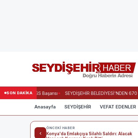
SON DAKİKA
'ndan Büyük LGS Başarısı
SEYDİŞEHİR BELEDİYESİ'NDEN 670 Ö
Anasayfa
SEYDİŞEHİR
VEFAT EDENLER
ÖNCEKI HABER
‹
Konya'da Emlakçıya Silahlı Saldırı: Alacak