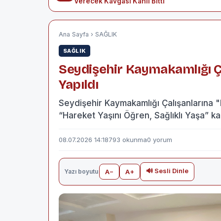
Verecek Kavgası Kanlı Bitti
Ana Sayfa
›
SAĞLIK
SAĞLIK
Seydişehir Kaymakamlığı Ç
Yapıldı
Seydişehir Kaymakamlığı Çalışanlarına "
“Hareket Yaşını Öğren, Sağlıklı Yaşa” 
08.07.2026 14:18
793 okunma
0 yorum
🔊 Sesli Dinle
Yazı boyutu
A−
A+