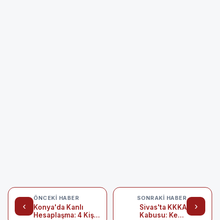
ÖNCEKI HABER
SONRAKI HABER
‹
›
Konya'da Kanlı
Sivas'ta KKKA
Hesaplaşma: 4 Kişi
Kabusu: Kene