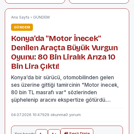
Bıçaklandı, Kaçan
Nedeniyle Can
Şüpheliler Kıskaçta
Kaybı 6'ya
Yakalandı!
Yükseldi!
Ana Sayfa
›
GÜNDEM
GÜNDEM
Konya’da "Motor İnecek"
Denilen Araçta Büyük Vurgun
Oyunu: 80 Bin Liralık Arıza 10
Bin Lira Çıktı!
Konya’da bir sürücü, otomobilinden gelen
ses üzerine gittiği tamircinin "Motor inecek,
80 bin TL masrafı var" sözlerinden
şüphelenip aracını ekspertize götürdü.…
04.07.2026 10:47
929 okunma
0 yorum
🔊 Sesli Dinle
Yazı boyutu
A−
A+