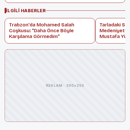
İLGILI HABERLER
Trabzon'da Mohamed Salah
Tarladaki Su,
Coşkusu: "Daha Önce Böyle
Medeniyettir
Karşılama Görmedim"
Mustafa Yük
REKLAM · 300×250