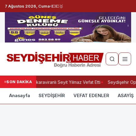
7 Ağustos 2026, Cuma
💵
💶
🥇
SON DAKİKA
Yukarıkaraviranlı Seyit Yılmaz Vefat Etti
Seydişehir Opt
Anasayfa
SEYDİŞEHİR
VEFAT EDENLER
ASAYİŞ