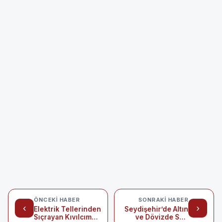
ÖNCEKI HABER
SONRAKI HABER
‹
›
Elektrik Tellerinden
Seydişehir’de Altın
Sıçrayan Kıvılcım
ve Dövizde Son