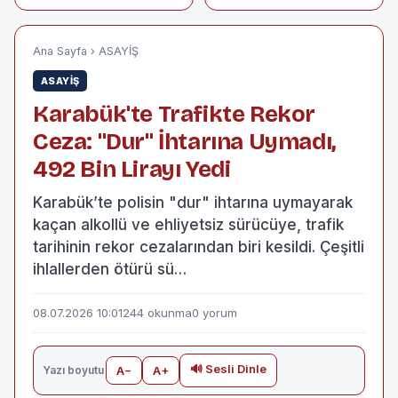
20 Dekar Buğdayı
Durum: İşte 7
Kül Etti
Temmuz Güncel
Fiyatları
Ana Sayfa
›
ASAYİŞ
ASAYİŞ
Karabük'te Trafikte Rekor
Ceza: "Dur" İhtarına Uymadı,
492 Bin Lirayı Yedi
Karabük’te polisin "dur" ihtarına uymayarak
kaçan alkollü ve ehliyetsiz sürücüye, trafik
tarihinin rekor cezalarından biri kesildi. Çeşitli
ihlallerden ötürü sü…
08.07.2026 10:01
244 okunma
0 yorum
🔊 Sesli Dinle
Yazı boyutu
A−
A+