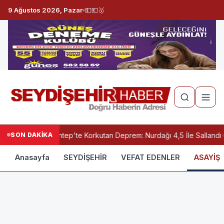
9 Ağustos 2026, Pazar
💵
💶
🥇
SON DAKİKA
Gaziantep'te Korkutan Deprem: Nurdağı 4,5 İle Sallandı
Anasayfa
SEYDİŞEHİR
VEFAT EDENLER
ASAYİŞ