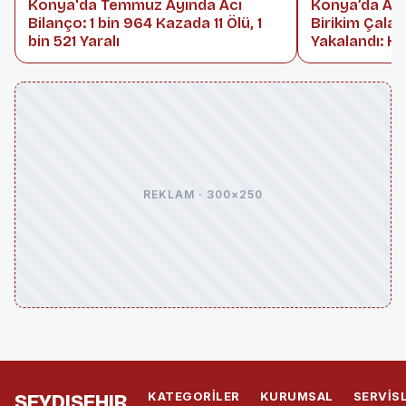
Konya'da Temmuz Ayında Acı
Konya’da Ara
Bilanço: 1 bin 964 Kazada 11 Ölü, 1
Birikim Çalan 
bin 521 Yaralı
Yakalandı: He
REKLAM · 300×250
KATEGORILER
KURUMSAL
SERVIS
SEYDIŞEHIR