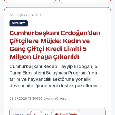
Ağır 4 Yaralı
Ana Sayfa
›
SİYASET
SİYASET
Cumhurbaşkanı Erdoğan’dan
Çiftçilere Müjde: Kadın ve
Genç Çiftçi Kredi Limiti 5
Milyon Liraya Çıkarıldı
Cumhurbaşkanı Recep Tayyip Erdoğan, 5.
Tarım Ekosistemi Buluşması Programı'nda
tarım ve hayvancılık sektörüne yönelik
devrim niteliğinde yeni destek paketlerini…
03.07.2026 18:30
656 okunma
0 yorum
🔊 Sesli Dinle
Yazı boyutu
A−
A+