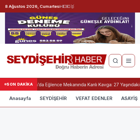
8 Ağustos 2026, Cumartesi
💵
💶
🥇
SON DAKİKA
Konya’da Eğlence Mekanında Kanlı Kavga: 27 Yaşındaki G
Anasayfa
SEYDİŞEHİR
VEFAT EDENLER
ASAYİŞ