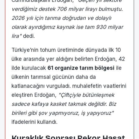
Cumhurbaşkanı Erdoğan,
"Geçen yıl sektöre
verdiğimiz destek 706 milyar lirayı bulmuştu.
2026 yılı için tarıma doğrudan ve dolaylı
olarak ayırdığımız kaynak ise tam 930 milyar
lira"
dedi.
Türkiye’nin tohum üretiminde dünyada ilk 10
ülke arasında yer aldığını belirten Erdoğan, 42
ilde kurulacak
61 organize tarım bölgesi
ile
ülkenin tarımsal gücünün daha da
katlanacağını vurguladı. muhalefetin vaatlerini
eleştiren Erdoğan,
"Çiftçiyle bütünleşmek
sadece kafaya kasket takmak değildir. Biz
birileri gibi şov yapmıyoruz, iş yapıyoruz"
ifadelerini kullandı.
Kuraklık Sonrası Rekor Hasat