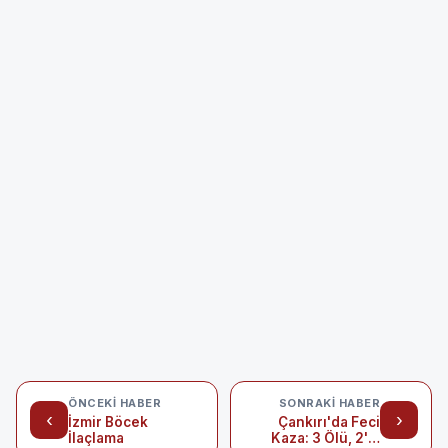
ÖNCEKI HABER
SONRAKI HABER
‹
›
İzmir Böcek
Çankırı'da Feci
İlaçlama
Kaza: 3 Ölü, 2'si